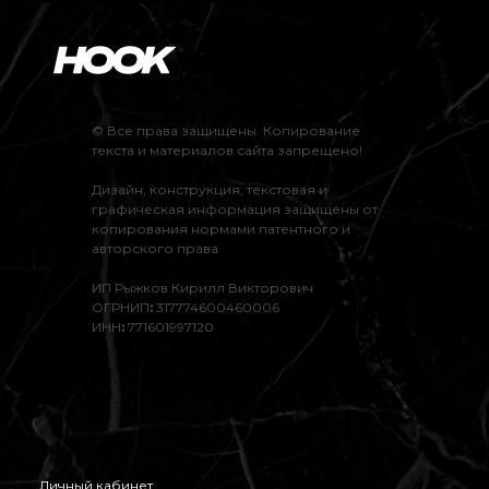
© Все права защищены. Копирование
текста и материалов сайта запрещено!
Дизайн, конструкция, текстовая и
графическая информация защищены от
копирования нормами патентного и
авторского права.
ИП Рыжков Кирилл Викторович
ОГРНИП
:
317774600460006
ИНН
:
771601997120
Личный кабинет