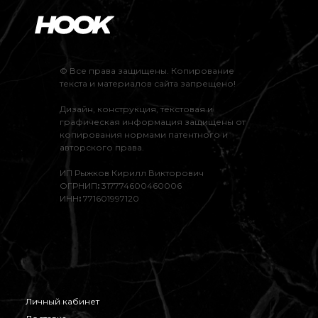
© Все права защищены. Копирование
текста и материалов сайта запрещено!
Дизайн, конструкция, текстовая и
графическая информация защищены от
копирования нормами патентного и
авторского права.
ИП Рыжков Кирилл Викторович
ОГРНИП
:
317774600460006
ИНН
:
771601997120
Личный кабинет