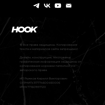
© Все права защищены. Копирование
текста и материалов сайта запрещено!
Дизайн, конструкция, текстовая и
графическая информация защищены от
копирования нормами патентного и
авторского права.
ИП Рыжков Кирилл Викторович
ОГРНИП
:
317774600460006
ИНН
:
771601997120