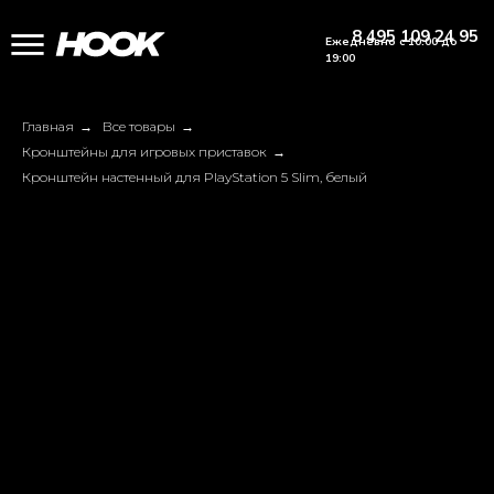
8 495 109 24 95
Ежедневно с 10:00 до
19:00
Главная
→
Все товары
→
Кронштейны для игровых приставок
→
Кронштейн настенный для PlayStation 5 Slim, белый