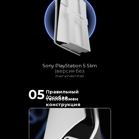
Sony PlayStation 5 Slim
(версия без
дисковода)
05
Правильный
/Особая
теплообмен
конструкция