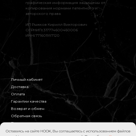
графическая информация защищены от
копирования нормами патентного и
авторского права.
ИП Рыжков Кирилл Викторович
ОГРНИП
:
317774600460006
ИНН
:
771601997120
Личный кабинет
Доставка
Оплата
Гарантии качества
Возврат и обмен
Обратная связь
Правила продажи
Публичная оферта
Оставаясь на сайте HOOK, Вы соглашаетесь с использованием файлов